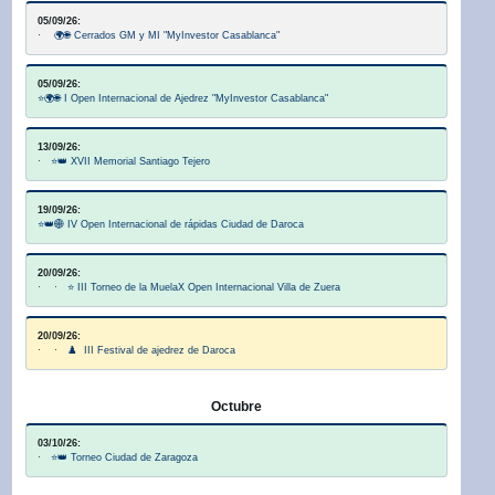
05/09/26:
· 🌍🌐 Cerrados GM y MI "MyInvestor Casablanca"
05/09/26:
⭐🌍🌐 I Open Internacional de Ajedrez "MyInvestor Casablanca"
13/09/26:
· ⭐👑 XVII Memorial Santiago Tejero
19/09/26:
⭐👑🌐 IV Open Internacional de rápidas Ciudad de Daroca
20/09/26:
· · ⭐ III Torneo de la MuelaX Open Internacional Villa de Zuera
20/09/26:
· · ♟️ III Festival de ajedrez de Daroca
Octubre
03/10/26:
· ⭐👑 Torneo Ciudad de Zaragoza