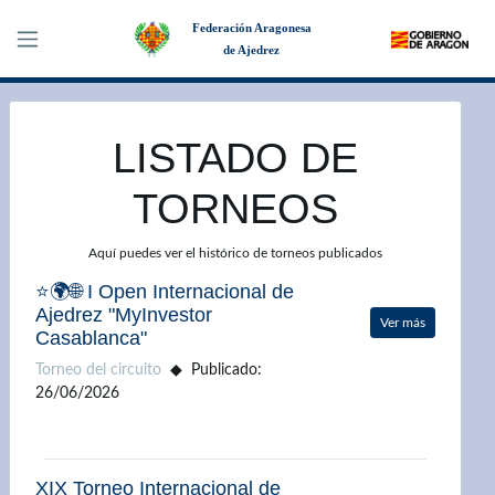
Federación Aragonesa
de Ajedrez
×
LISTADO DE
TORNEOS
Aquí puedes ver el histórico de torneos publicados
⭐🌍🌐 I Open Internacional de
Ajedrez "MyInvestor
Ver más
Casablanca"
Torneo del circuito
Publicado:
26/06/2026
XIX Torneo Internacional de