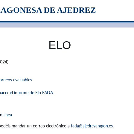
RAGONESA DE AJEDREZ
ELO
2024)
torneos evaluables
hacer el informe de Elo FADA
n línea
podéis mandar un correo electrónico a
fada@ajedrezaragon.es
.