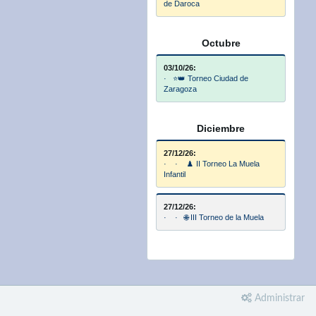
de Daroca
Octubre
03/10/26:
· ⭐👑 Torneo Ciudad de
Zaragoza
Diciembre
27/12/26:
· · ♟️ II Torneo La Muela
Infantil
27/12/26:
· · 🌐 III Torneo de la Muela
Administrar