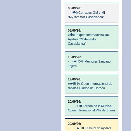
05/09/26:
· 🌍🌐 Cerrados GM y MI
"MyInvestor Casablanca"
05/09/26:
⭐🌍🌐 I Open Internacional de
Ajedrez "MyInvestor
Casablanca"
13/09/26:
· ⭐👑 XVII Memorial Santiago
Tejero
19/09/26:
⭐👑🌐 IV Open Internacional de
rápidas Ciudad de Daroca
20/09/26:
· · ⭐ III Torneo de la MuelaX
Open Internacional Villa de Zuera
20/09/26:
· · ♟️ III Festival de ajedrez