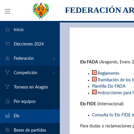
FEDERACIÓN A
Inicio
Elecciones 2024
Federación
Elo FADA
(Aragonés, Enero 
Organigrama
Competición
Reglamento
Tramitación de los 
Plantilla Elo FADA
Transparencia
Torneos en Aragón
Instrucciones para 
Clubs
Por equipos
Elo FIDE
(Internacional)
Consulta tu Elo FIDE e
Formularios
Elo
Para dudas o reclamaciones 
Historia
Bases de partidas