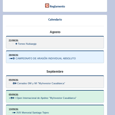
Reglamento
Calendario
Agosto
21/08/26:
· · 🌐 Torneo Nubiaegip
28/08/26:
⭐👑🌐 CAMPEONATO DE ARAGÓN INDIVIDUAL ABSOLUTO
Septiembre
05/09/26:
· 🌍🌐 Cerrados GM y MI "MyInvestor Casablanca"
05/09/26:
⭐🌍🌐 I Open Internacional de Ajedrez "MyInvestor Casablanca"
13/09/26:
· ⭐👑 XVII Memorial Santiago Tejero