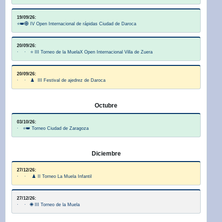
19/09/26:
⭐👑🌐 IV Open Internacional de rápidas Ciudad de Daroca
20/09/26:
· · ⭐ III Torneo de la MuelaX Open Internacional Villa de Zuera
20/09/26:
· · ♟️ III Festival de ajedrez de Daroca
Octubre
03/10/26:
· ⭐👑 Torneo Ciudad de Zaragoza
Diciembre
27/12/26:
· · ♟️ II Torneo La Muela Infantil
27/12/26:
· · 🌐 III Torneo de la Muela