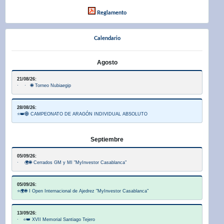
Reglamento
Calendario
Agosto
21/08/26:
· · 🌐 Torneo Nubiaegip
28/08/26:
⭐👑🌐 CAMPEONATO DE ARAGÓN INDIVIDUAL ABSOLUTO
Septiembre
05/09/26:
· 🌍🌐 Cerrados GM y MI "MyInvestor Casablanca"
05/09/26:
⭐🌍🌐 I Open Internacional de Ajedrez "MyInvestor Casablanca"
13/09/26:
· ⭐👑 XVII Memorial Santiago Tejero