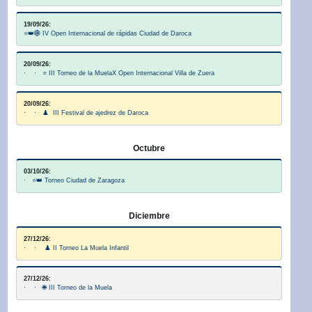
19/09/26:
⭐👑🌐 IV Open Internacional de rápidas Ciudad de Daroca
20/09/26:
· · ⭐ III Torneo de la MuelaX Open Internacional Villa de Zuera
20/09/26:
· · ♟️ III Festival de ajedrez de Daroca
Octubre
03/10/26:
· ⭐👑 Torneo Ciudad de Zaragoza
Diciembre
27/12/26:
· · ♟️ II Torneo La Muela Infantil
27/12/26:
· · 🌐 III Torneo de la Muela