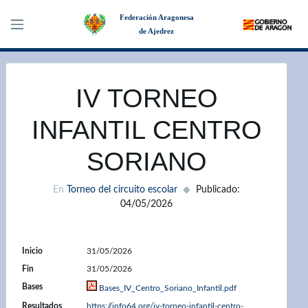
Federación Aragonesa
de Ajedrez
×
IV TORNEO
INFANTIL CENTRO
SORIANO
En
Torneo del circuito escolar
Publicado:
04/05/2026
Inicio
31/05/2026
Fin
31/05/2026
Bases
Bases_IV_Centro_Soriano_Infantil.pdf
Resultados
https://info64.org/iv-torneo-infantil-centro-