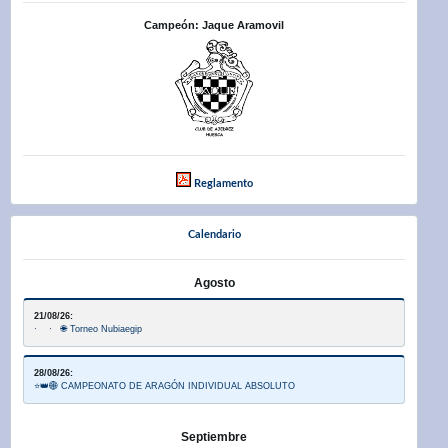
Campeón: Jaque Aramovil
Reglamento
Calendario
Agosto
21/08/26:
· · 🌐 Torneo Nubiaegip
28/08/26:
⭐👑🌐 CAMPEONATO DE ARAGÓN INDIVIDUAL ABSOLUTO
Septiembre