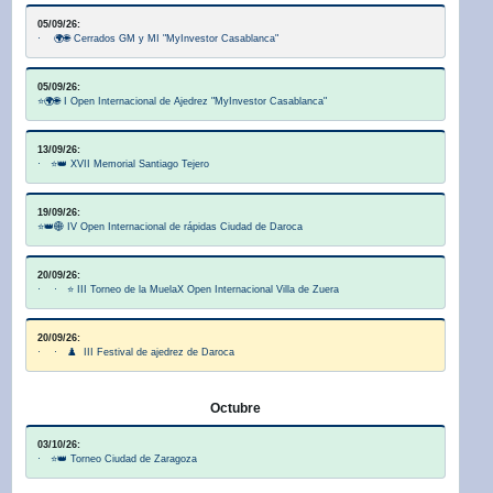
05/09/26:
· 🌍🌐 Cerrados GM y MI "MyInvestor Casablanca"
05/09/26:
⭐🌍🌐 I Open Internacional de Ajedrez "MyInvestor Casablanca"
13/09/26:
· ⭐👑 XVII Memorial Santiago Tejero
19/09/26:
⭐👑🌐 IV Open Internacional de rápidas Ciudad de Daroca
20/09/26:
· · ⭐ III Torneo de la MuelaX Open Internacional Villa de Zuera
20/09/26:
· · ♟️ III Festival de ajedrez de Daroca
Octubre
03/10/26:
· ⭐👑 Torneo Ciudad de Zaragoza