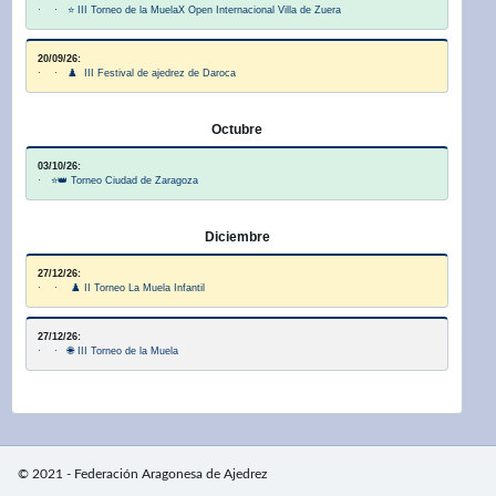
· · ⭐ III Torneo de la MuelaX Open Internacional Villa de Zuera
20/09/26:
· · ♟️ III Festival de ajedrez de Daroca
Octubre
03/10/26:
· ⭐👑 Torneo Ciudad de Zaragoza
Diciembre
27/12/26:
· · ♟️ II Torneo La Muela Infantil
27/12/26:
· · 🌐 III Torneo de la Muela
© 2021 - Federación Aragonesa de Ajedrez