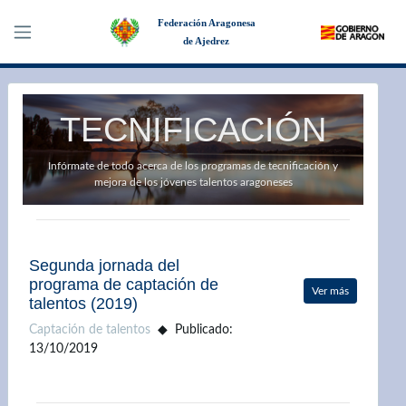
Federación Aragonesa
de Ajedrez
×
TECNIFICACIÓN
Infórmate de todo acerca de los programas de tecnificación y
mejora de los jóvenes talentos aragoneses
Segunda jornada del
programa de captación de
Ver más
talentos (2019)
Captación de talentos
Publicado:
13/10/2019