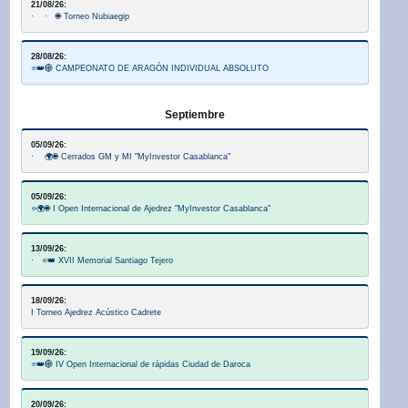
21/08/26:
· · 🌐 Torneo Nubiaegip
28/08/26:
⭐👑🌐 CAMPEONATO DE ARAGÓN INDIVIDUAL ABSOLUTO
Septiembre
05/09/26:
· 🌍🌐 Cerrados GM y MI "MyInvestor Casablanca"
05/09/26:
⭐🌍🌐 I Open Internacional de Ajedrez "MyInvestor Casablanca"
13/09/26:
· ⭐👑 XVII Memorial Santiago Tejero
18/09/26:
I Torneo Ajedrez Acústico Cadrete
19/09/26:
⭐👑🌐 IV Open Internacional de rápidas Ciudad de Daroca
20/09/26: