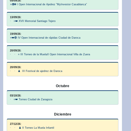
05/09/26:
⭐🌍🌐 I Open Internacional de Ajedrez "MyInvestor Casablanca"
13/09/26:
· ⭐👑 XVII Memorial Santiago Tejero
19/09/26:
⭐👑🌐 IV Open Internacional de rápidas Ciudad de Daroca
20/09/26:
· · ⭐ III Torneo de la MuelaX Open Internacional Villa de Zuera
20/09/26:
· · ♟️ III Festival de ajedrez de Daroca
Octubre
03/10/26:
· ⭐👑 Torneo Ciudad de Zaragoza
Diciembre
27/12/26:
· · ♟️ II Torneo La Muela Infantil