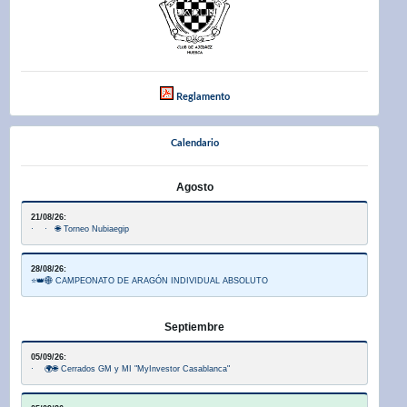
Reglamento
Calendario
Agosto
21/08/26:
· · 🌐 Torneo Nubiaegip
28/08/26:
⭐👑🌐 CAMPEONATO DE ARAGÓN INDIVIDUAL ABSOLUTO
Septiembre
05/09/26:
· 🌍🌐 Cerrados GM y MI "MyInvestor Casablanca"