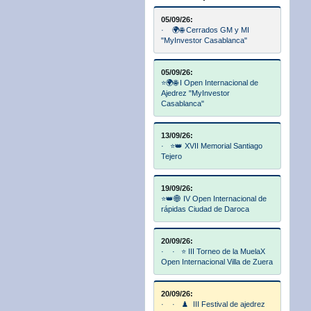
05/09/26:
· 🌍🌐 Cerrados GM y MI
"MyInvestor Casablanca"
05/09/26:
⭐🌍🌐 I Open Internacional de
Ajedrez "MyInvestor
Casablanca"
13/09/26:
· ⭐👑 XVII Memorial Santiago
Tejero
19/09/26:
⭐👑🌐 IV Open Internacional de
rápidas Ciudad de Daroca
20/09/26:
· · ⭐ III Torneo de la MuelaX
Open Internacional Villa de Zuera
20/09/26:
· · ♟️ III Festival de ajedrez