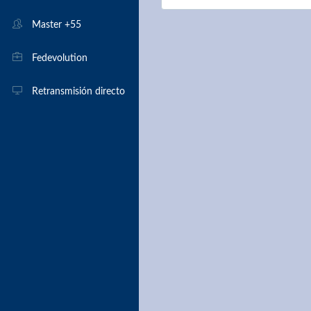
Monitores
Master +55
Árbitros
Fedevolution
Retransmisión directo