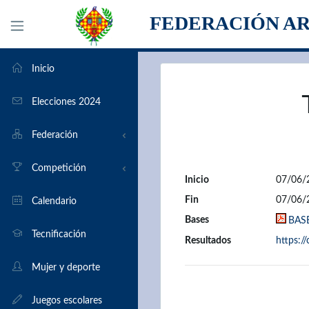
FEDERACIÓN A
Inicio
Elecciones 2024
Federación
Organigrama
Competición
Inicio
07/06/
Fin
07/06/
Transparencia
Torneos en Aragón
Calendario
Bases
BAS
Clubs
Por equipos
Tecnificación
Resultados
https:/
Formularios
Elo
Mujer y deporte
Historia
Bases de partidas
Juegos escolares