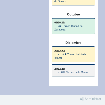
de Daroca
Octubre
03/10/26:
· ⭐👑 Torneo Ciudad de
Zaragoza
Diciembre
27/12/26:
· · ♟️ II Torneo La Muela
Infantil
27/12/26:
· · 🌐 III Torneo de la Muela
Administrar